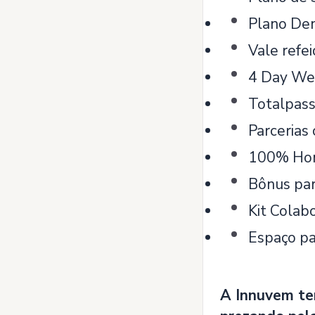
Plano Den
Vale refe
4 Day Wee
Totalpas
Parcerias
100% Hom
Bônus par
Kit Colab
Espaço pa
A Innuvem te