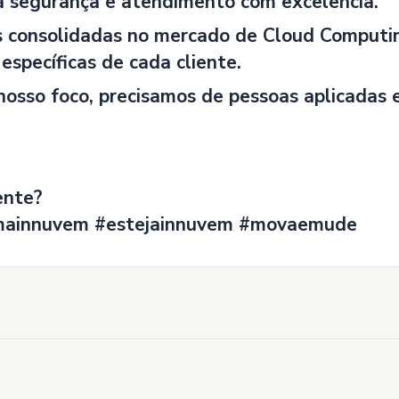
a segurança e atendimento com excelência.
s consolidadas no mercado de Cloud Computin
específicas de cada cliente.
osso foco, precisamos de pessoas aplicadas 
ente?
mainnuvem #estejainnuvem #movaemude