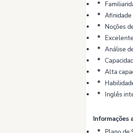
Familiari
Afinidade
Noções de
Excelente
Análise de
Capacidad
Alta capa
Habilidad
Inglês int
Informações a
Plano de