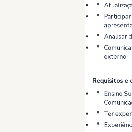
Atualizaç
Participar
apresenta
Analisar 
Comunicar
externo.
Requisitos e 
Ensino Su
Comunicaç
Ter exper
Experiênc