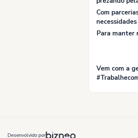
prezando pel
Com parceria
necessidades 
Para manter n
Vem com a g
#Trabalheco
Desenvolvido por