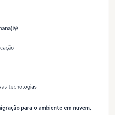
emana)😜
ucação
vas tecnologias
migração para o ambiente em nuvem,