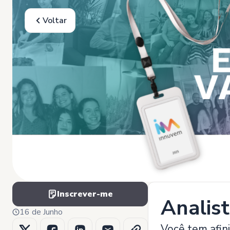
Voltar
Inscrever-me
Analis
16 de Junho
Você tem afin