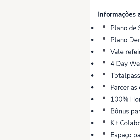
Informações a
Plano de
Plano Den
Vale refe
4 Day Wee
Totalpas
Parcerias
100% Hom
Bônus par
Kit Colab
Espaço pa