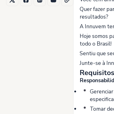
Quer fazer pa
resultados?
A Innuvem tem
Hoje somos pa
todo o Brasil!
Sentiu que seu
Junte-se à Inn
Requisito
Responsabilid
Gerenciar
especific
Tomar dec