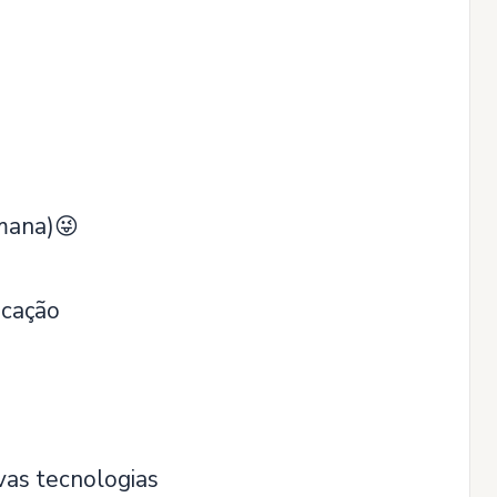
emana)😜
ucação
vas tecnologias