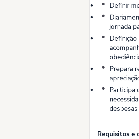
Definir m
Diariamen
jornada p
Definição
acompanha
obediênci
Prepara r
apreciação
Participa
necessida
despesas 
Requisitos e 