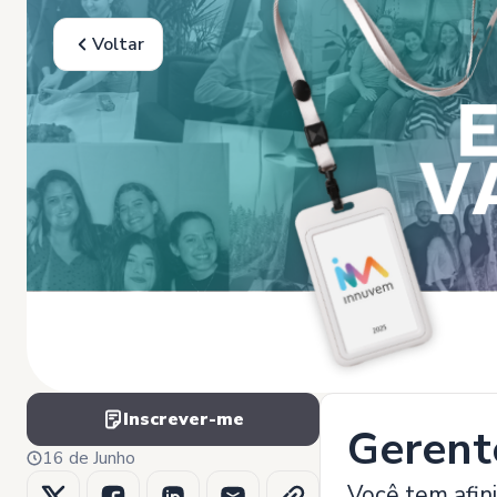
Voltar
Inscrever-me
Gerent
16 de Junho
Você tem afin