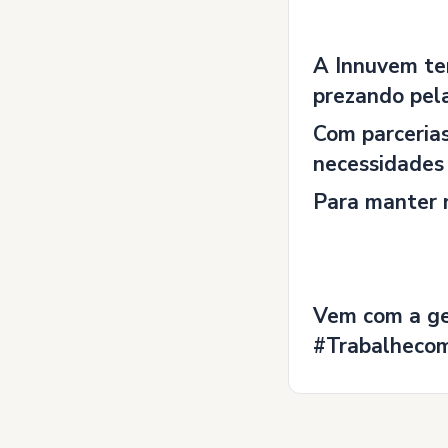
A Innuvem te
prezando pel
Com parceria
necessidades 
Para manter n
Vem com a g
#Trabalheco