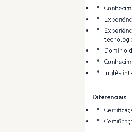
Conhecime
Experiênc
Experiênc
tecnológic
Domínio d
Conhecime
Inglês int
Diferenciais
Certifica
Certifica